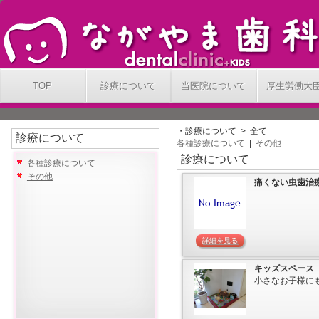
TOP
診療について
当医院について
厚生労働大
・診療について > 全て
診療について
各種診療について
|
その他
診療について
各種診療について
その他
痛くない虫歯治
詳細を見る
キッズスペース
小さなお子様に