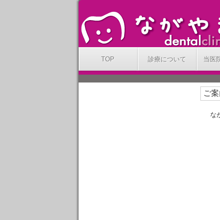
TOP
診療について
当医
ご案
な